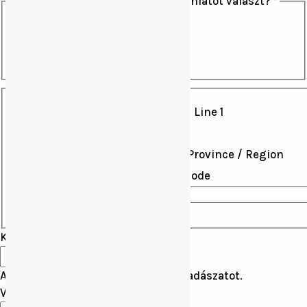
Egyéni vadászat vagy csomagajánlatot választ?
*
Egyéni vadászat
Csomagajánlat
Cím
*
Address Line 1
City
State / Province / Region
Postal Code
Country
Kezdődátum
*
A nap, amikor szeretné kezdeni a vadászatot.
Végdátum
*