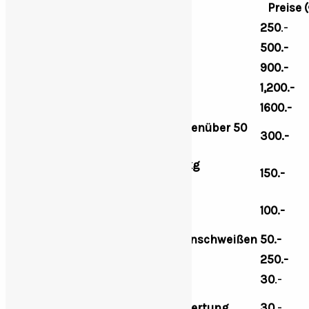
Waffenlange
Preise (
12-13,99 cm
250
.-
14-15,99 cm
500.-
16-17,99 cm
900.-
18-19,99 cm
1,200.-
20 cm –
1600.-
Bacheabschuss
/
aufgebrochenüber 50
300.-
kg
Überläuferabschuss:(20- 50 kg
150.-
aufgebrochen)
Frischlingabschuss
:
(20 kg
100.-
aufgebrochen)
Bache,Überlaufer,Frischlinganschweißen
50.-
Keileranschwießen
250.-
Gelandewagen
30
.-
Tropheaenabkochen und Bewertung
30
.-