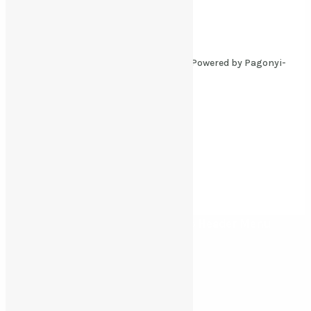
(9:00-17:00)
Copyright © 2026 Pagonyi-Vad.com Powered by Pagonyi-
Vad.com
English
Hungarian