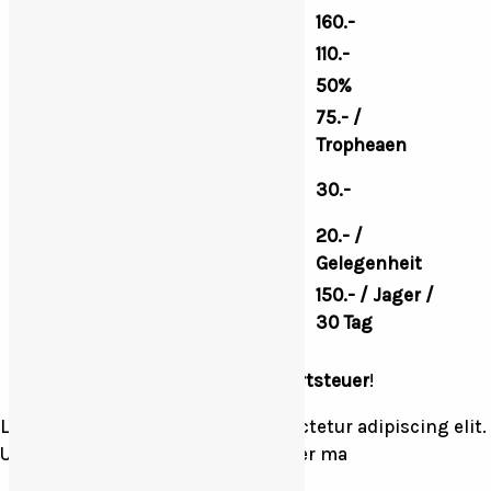
Tierabschuss
160.-
Kalbabschuss
110.-
Fehlschuss
50%
Tropheaenabkochen und
75.- /
Bewertung
Tropheaen
Jagdführung und
30.-
Gelandewagen / km
20.- /
Jasdführung
Gelegenheit
Jagdkarte und Versicherung
150.- / Jager /
im Bedarfsfall
30 Tag
Der Preiseinthalt die Mehrwertsteuer
!
Lorem ipsum dolor sit amet, consectetur adipiscing elit.
Ut elit tellus, luctus nec ullamcorper ma