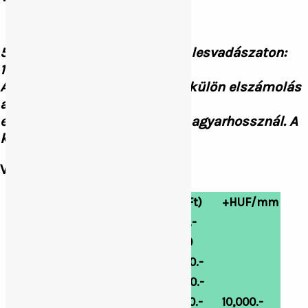
5 db vaddisznó süldő elejtése lesvadászaton:
180 000 Ft
A csomagban elejtett vadkan külön elszámolás
alapján történik,
elszámolás csak 12 cm feletti agyarhossznál. A
koca kímélendő.
Vadkan kilövés:
Agyarhossz:
Ár (Ft)
+HUF/mm
12-13,99 cm
80,000.-
14-15,99 cm
130,000
16-17,99 cm
230,000.-
18-19,99 cm
330,000.-
20 cm –
490,000.-
10,000.-