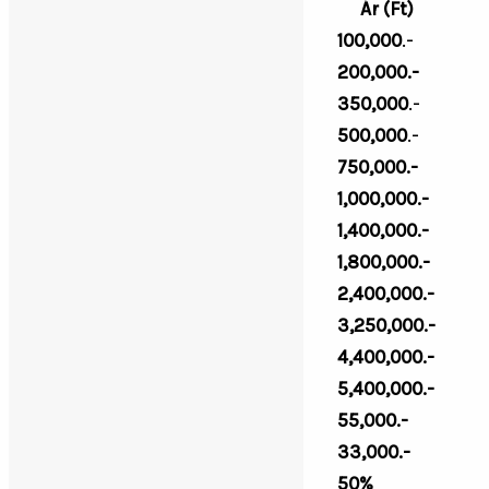
Trófea Súly:
Ár (Ft)
0,5-1,99
kg
100,000
.-
2,00-4,00
kg
200,000.-
4,01-5,00
kg
350,000
.-
5,01-6,00 kg
500,000
.-
6,01-7,00 kg
750,000.-
7,01-8,00 kg
1,000,000.-
8,01-9,00 kg
1,400,000.-
9,01-10,00 kg
1,800,000.-
10,01-11,00 kg
2,400,000.-
11,01-12,00 kg
3,250,000.-
12,01-13,00 kg
4,400,000.-
13,01-
5,400,000.-
Tehén, ünő
55,000.-
Borjú kilövés
33,000.-
Sebzés
50%