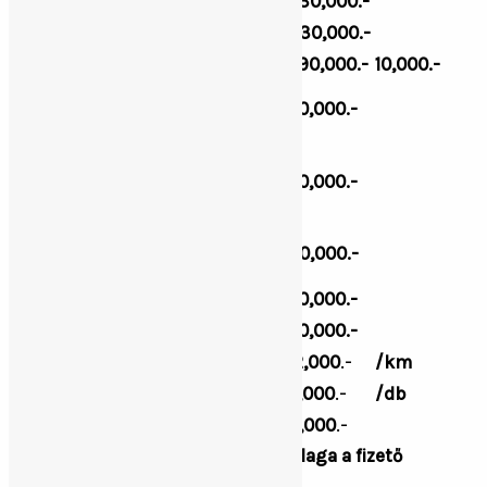
16-17,99 cm
230,000.-
18-19,99 cm
330,000.-
20 cm –
490,000.-
10,000.-
Koca lövés
90,000.-
(zsigerelt súly 50 kg felett)
Süldő lövés/
Überläuferabschuss:(20-
40,000.-
50 kg zsigerelt súly)
Malac lövés
:
(20 kg
30,000.-
zsigerelt súlyig)
Koca, süldő, malac sebzés
20,000.-
Vadkan Sebzés
60,000.-
Terepjáró használat
12,000
.-
/km
Trófea kifőzésés, bírálat
9,000
.-
/db
Kisérési díj
8,000
.-
A két nagyagyar hosszának átlaga a fizető
méret.