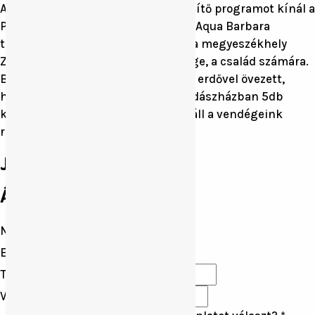
A vadászat mellett ragyogó kiegészítő programot kínál a
Pusztaszentlászlói horgásztó és az Aqua Barbara
termálfürdő, s nem utolsó sorban a megyeszékhely
Zalaegerszeg számos nevezetessége, a család számára.
Bak határában, a 74-es főút mellet, erdővel övezett,
hangulatos, csendes területen, vadászházban 5db
kétágyas, fürdőszobás szálláshely áll a vendégeink
rendelkezésére.
Jelentkezés:
Árlista:
Név
*
Email
*
Telefonszám
*
Vadászjegy
*