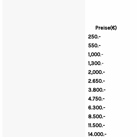
Az árak az ÁFA-t tartalmazzák
Tropheangewicht:
Preise(€)
0,5-1,99
kg
250.-
2,00-4,00
kg
550.-
4,01-5,00
kg
1,000
.-
5,01-6,00 kg
1,300
.-
6,01-7,00 kg
2,000.-
7,01-8,00 kg
2.650.-
8,01-9,00 kg
3.800.-
9,01-10,00 kg
4.750.-
10,01-11,00 kg
6.300.-
11,01-12,00 kg
8.500.-
12,01-13,00 kg
11.500.-
13,01-
14.000.-