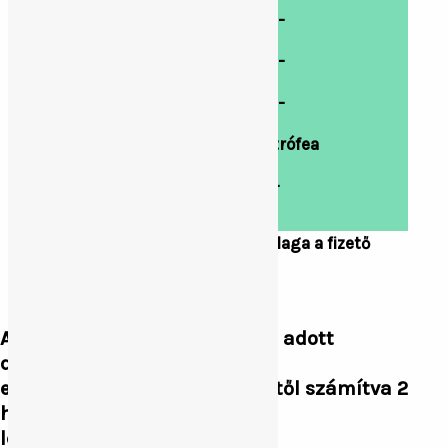
Koca kilövés:
90,000.-
Sebzés: koca, süldő,
20,000.-
malac:
Kan sebzés:
60,000.-
Trófea kifőzés és
9,000/trófea
bírálat:
Terepjáró használat:
12,000.-
Kisérési díj:
8,000.-
A két nagyagyar hosszának átlaga a fizető
méret.
A megvásárolt csomagban az adott
darabszámra vonatkozó
elejtési lehetőség a megkötéstől számítva 2
hónapig van
lehetőség.