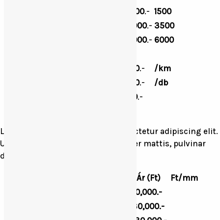
350g-
125,000
.-
1500
400g-
200,000
.-
3500
450g-
375,000
.-
6000
Sebzés
50%
Terepjáró használat
12,000
.-
/km
Trófea kifőzésés, bírálat
12,000
.-
/db
Kisérési díj
8,000
.-
Az árak az ÁFA-t tartalmazzák
Lorem ipsum dolor sit amet, consectetur adipiscing elit.
Ut elit tellus, luctus nec ullamcorper mattis, pulvinar
dapibus leo.
Agyarhossz
Ár (Ft)
Ft/mm
12-13,99 cm
80,000.-
14-15,99 cm
130,000.-