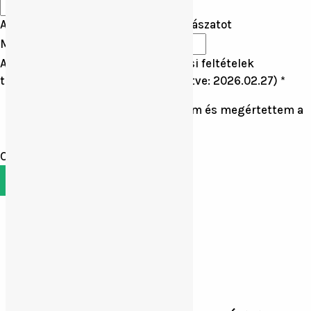
Az utolsó nap amikor befejezi a vadászatot
Megjegyzés:
Adatvédelmi és Általános szerződési feltételek
tájékoztató elfogadása.(ÁSZF frissítve: 2026.02.27)
*
a Küldés gombbal elfogadom és megértettem a
fent leírt dokumentumokat.
Olvassa el figyelmesen!
KÜLDÉS
Gímszarvas
Őzbak
Vaddisznó
Rothirsche
schwarzwild