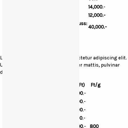
Trófea kifőzés és bírálat / db
14,000
.-
Terepjáró használat / km
12,000.-
Süldő lövés/Überläuferabschuss:
40,000.-
(20- 50 kg zsigerelt súly)
Az árak az ÁFA-t tartalmazzák.
Lorem ipsum dolor sit amet, consectetur adipiscing elit.
Ut elit tellus, luctus nec ullamcorper mattis, pulvinar
dapibus leo.
Trófeasúly
Ár (Ft)
Ft/g
0-150g
28,000
.-
151g-200g
44,000
.-
201g-250g
55,000
.-
251g-299g
75,000
.-
300g-
85,000
.-
800