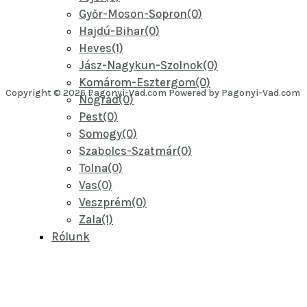
Győr-Moson-Sopron(0)
Hajdú-Bihar(0)
Heves(1)
Jász-Nagykun-Szolnok(0)
Komárom-Esztergom(0)
Copyright © 2026 Pagonyi-Vad.com Powered by Pagonyi-Vad.com
Nógrád(0)
Pest(0)
Somogy(0)
Szabolcs-Szatmár(0)
Tolna(0)
Vas(0)
Veszprém(0)
Zala(1)
Rólunk